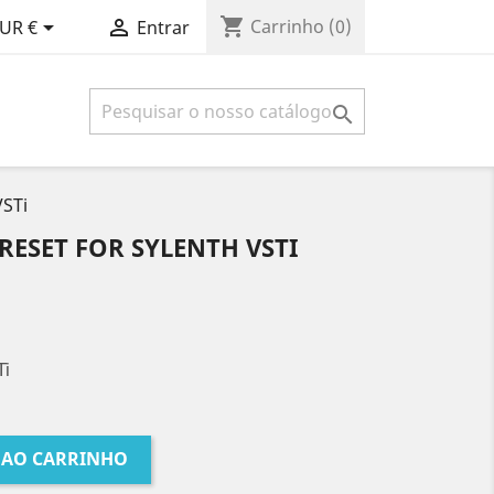
shopping_cart


Carrinho
(0)
UR €
Entrar

VSTi
RESET FOR SYLENTH VSTI
Ti
 AO CARRINHO