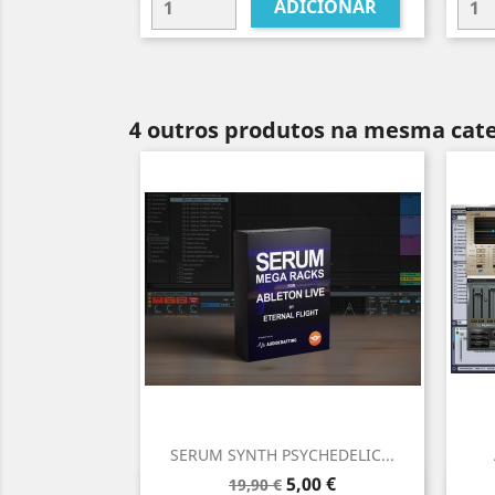
ADICIONAR
4 outros produtos na mesma cate
SERUM SYNTH PSYCHEDELIC...
Preço
Preço
5,00 €
19,90 €
Vista rápida
