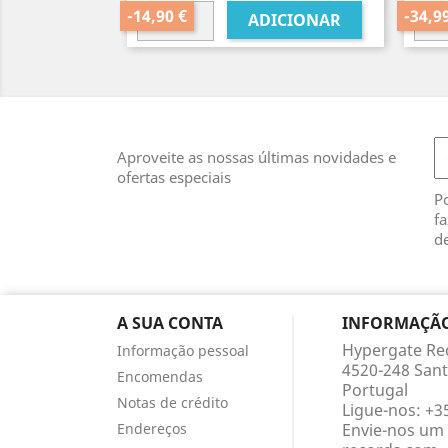
normal
-14,90 €
-34,9
ADICIONAR
Aproveite as nossas últimas novidades e
ofertas especiais
P
fa
de
A SUA CONTA
INFORMAÇÃO
Hypergate Re
Informação pessoal
4520-248 Sant
Encomendas
Portugal
Notas de crédito
Ligue-nos:
+3
Endereços
Envie-nos um 