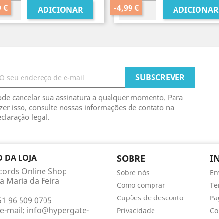
normal
normal
9 €
-4,99 €
ADICIONAR
ADICIONAR
ode cancelar sua assinatura a qualquer momento. Para
zer isso, consulte nossas informações de contato na
claração legal.
 DA LOJA
SOBRE
I
cords Online Shop
Sobre nós
En
a Maria da Feira
Como comprar
Te
Cupões de desconto
Pa
51 96 509 0705
e-mail:
info@hypergate-
Privacidade
Co